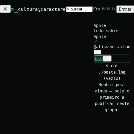
>_
Entrar
cultura@caractere
PUBLIC
Apple
tudo sobre
Apple
@
alisson.machado
feed
chat
$ cat
./posts.log
(vazio)
Nenhum post
ainda — seja o
primeiro a
publicar neste
grupo.