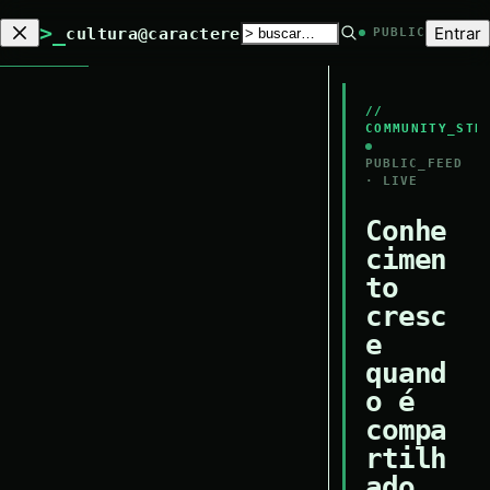
>_
Entrar
cultura@caractere
PUBLIC
//
COMMUNITY_STR
PUBLIC_FEED
· LIVE
Conhe
cimen
to
cresc
e
quand
o é
compa
rtilh
ado.