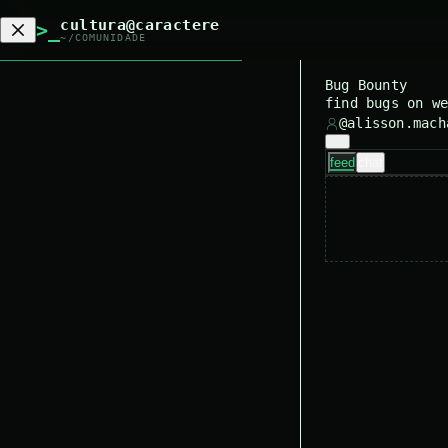
cultura@caractere
>_
~/COMUNIDADE
Bug Bounty
find bugs on w
@
alisson.mach
feed
chat