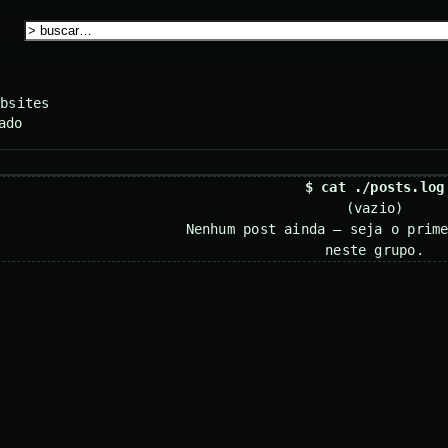
ebsites
ado
$ cat ./posts.log
(vazio)
Nenhum post ainda — seja o prim
neste grupo.