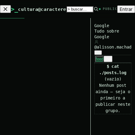
>_
Entrar
cultura@caractere
PUBLIC
Google
Tudo sobre
Google
@
alisson.machado
feed
chat
$ cat
./posts.log
(vazio)
Nenhum post
ainda — seja o
primeiro a
publicar neste
grupo.