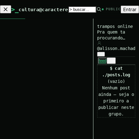
>_
Entrar
cultura@caractere
PUBLIC
trampos online
Pra quem ta
procurando
empregos
@
alisson.machado
online
feed
chat
$ cat
./posts.log
(vazio)
Nenhum post
ainda — seja o
primeiro a
publicar neste
grupo.