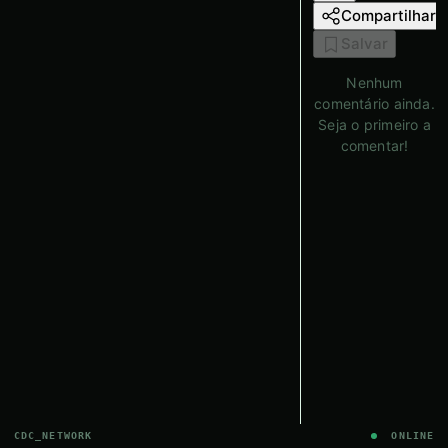
Compartilhar
Salvar
Nenhum
comentário ainda.
Seja o primeiro a
comentar!
CDC_NETWORK
ONLINE