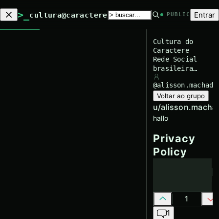
>_
Entrar
cultura@caractere
PUBLIC
Cultura do
Caractere
Rede Social
brasileira
tentando
@
alisson.machado
trazer
Voltar ao grupo
informação pra
galera
u/
alisson.macha
hallo
Privacy
Policy
1
1