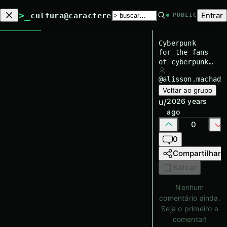
>_
Entrar
cultura@caractere
PUBLIC
Cyberpunk
for the fans
of cyberpunk
genre
@
alisson.machado
Voltar ao grupo
u/
2026 years
ago
0
0
Compartilhar
Salvar
Nenhum
comentário ainda.
Seja o primeiro a
comentar!